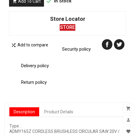

In Stock
Add To Cart

Store Locator
STORE

Add to compare
Security policy
Delivery policy
Return policy

Description
Product Details
ADD

Type :
MY 

ADMY165Z CORDLESS BRUSHLESS CIRCULAR SAW 20V /