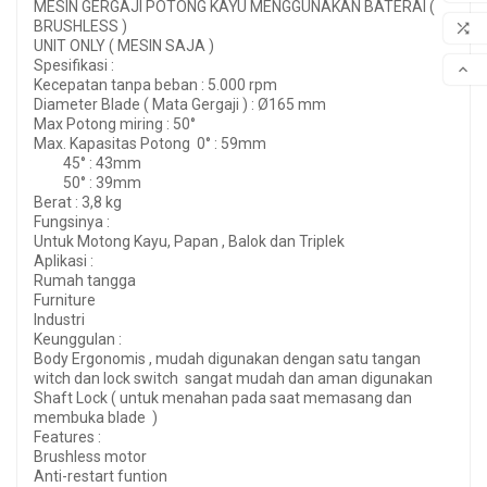
MESIN GERGAJI POTONG KAYU MENGGUNAKAN BATERAI (
WIS
BRUSHLESS )

UNIT ONLY ( MESIN SAJA )
COM
Spesifikasi :

Kecepatan tanpa beban : 5.000 rpm
SCR
Diameter Blade ( Mata Gergaji ) : Ø165 mm
Max Potong miring : 50°
Max. Kapasitas Potong 0° : 59mm
45° : 43mm
50° : 39mm
Berat : 3,8 kg
Fungsinya :
Untuk Motong Kayu, Papan , Balok dan Triplek
Aplikasi :
Rumah tangga
Furniture
Industri
Keunggulan :
Body Ergonomis , mudah digunakan dengan satu tangan
witch dan lock switch sangat mudah dan aman digunakan
Shaft Lock ( untuk menahan pada saat memasang dan
membuka blade )
Features :
Brushless motor
Anti-restart funtion