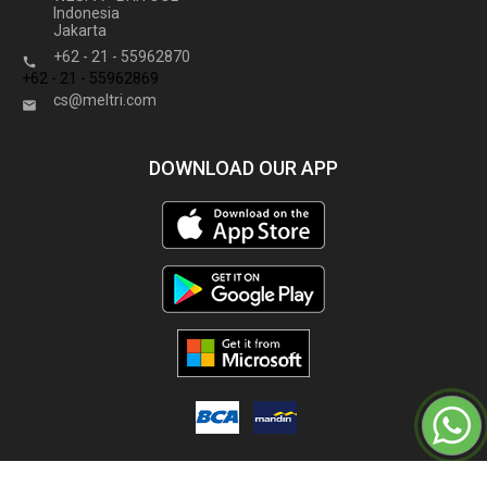
Indonesia
Jakarta
+62 - 21 - 55962870

+62 - 21 - 55962869
cs@meltri.com

DOWNLOAD OUR APP