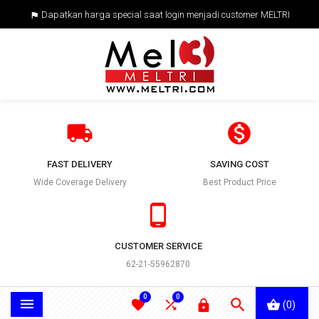
Dapatkan harga special saat login menjadi customer MELTRI



FAST DELIVERY
SAVING COST
Wide Coverage Delivery
Best Product Price

CUSTOMER SERVICE
62-21-55962870
0
0





(0)