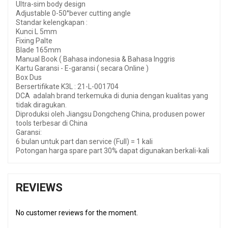
Ultra-sim body design
Adjustable 0-50°bever cutting angle
Standar kelengkapan :
Kunci L 5mm
Fixing Palte
Blade 165mm
Manual Book ( Bahasa indonesia & Bahasa Inggris
Kartu Garansi - E-garansi ( secara Online )
Box Dus
Bersertifikate K3L : 21-L-001704
DCA adalah brand terkemuka di dunia dengan kualitas yang
tidak diragukan.
Diproduksi oleh Jiangsu Dongcheng China, produsen power
tools terbesar di China
Garansi:
6 bulan untuk part dan service (Full) = 1 kali
Potongan harga spare part 30% dapat digunakan berkali-kali
REVIEWS
No customer reviews for the moment.